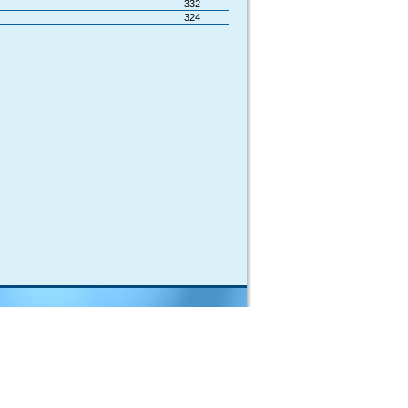
332
324