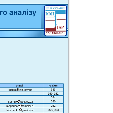
e-mail
№ кімн.
333
kladko
isp.kiev.ua
150, 152
334
330
kuchuk
isp.kiev.ua
252
megadoon
rambler.ru
326, 334
lubchenko
gmail.com