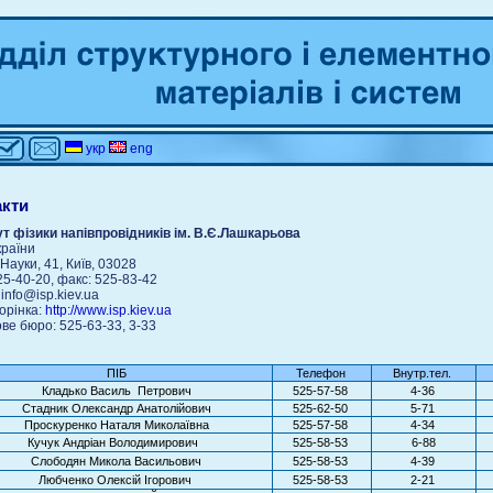
укр
eng
акти
ут фізики напівпровідників ім. В.Є.Лашкарьова
раїни
Науки, 41, Київ, 03028
525-40-20, факс: 525-83-42
 info@isp.kiev.ua
орінка:
http://www.isp.kiev.ua
ове бюро: 525-63-33, 3-33
ПІБ
Телефон
Внутр.тел.
Кладько Василь Петрович
525-57-58
4-36
Стадник Олександр Анатолійович
525-62-50
5-71
Проскуренко Наталя Миколаївна
525-57-58
4-34
Кучук Андріан Володимирович
525-58-53
6-88
Слободян Микола Васильович
525-58-53
4-39
Любченко Олексій Ігорович
525-58-53
2-21