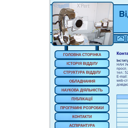
Конт
ГОЛОВНА СТОРIНКА
Інстит
IСТОРIЯ ВIДДIЛУ
НАН Ук
просп. 
СТРУКТУРА ВIДДIЛУ
тел.: 
E-mail:
web-ст
ОБЛАДНАННЯ
довідк
НАУКОВА ДIЯЛЬНIСТЬ
ПУБЛIКАЦIЇ
ПРОГРАМНI РОЗРОБКИ
КОНТАКТИ
АСПIРАНТУРА