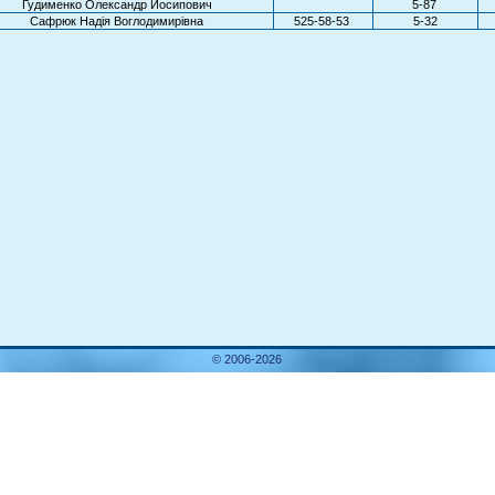
Гудименко Олександр Йосипович
5-87
Сафрюк Надія Воглодимирівна
525-58-53
5-32
© 2006-2026