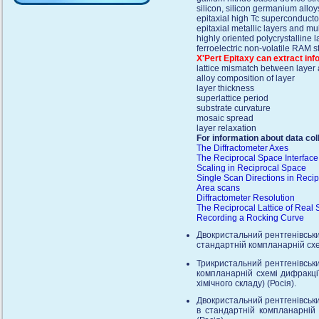
silicon, silicon germanium alloy
epitaxial high Tc superconducto
epitaxial metallic layers and mul
highly oriented polycrystalline 
ferroelectric non-volatile RAM s
X'Pert Epitaxy can extract in
lattice mismatch between layer 
alloy composition of layer
layer thickness
superlattice period
substrate curvature
mosaic spread
layer relaxation
For information about data co
The Diffractometer Axes
The Reciprocal Space Interface
Scaling in Reciprocal Space
Single Scan Directions in Reci
Area scans
Diffractometer Resolution
The Reciprocal Lattice of Real
Recording a Rocking Curve
Двокристальний рентгенiвськ
стандартнiй компланарнiй схе
Трикристальний рентгенiвськ
компланарнiй схемi дифракцiї
хiмiчного складу) (Росiя).
Двокристальний рентгенiвсь
в стандартнiй компланарнiй 