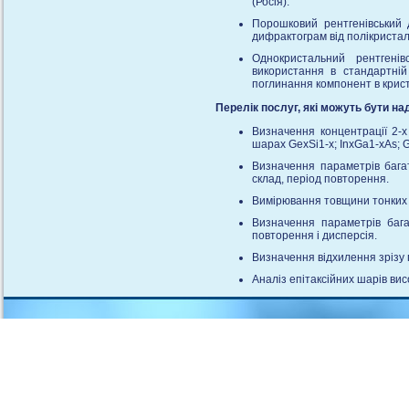
(Росiя).
Порошковий рентгенiвський
дифрактограм вiд полiкристал
Однокристальний рентген
використання в стандартнiй
поглинання компонент в крист
Перелік послуг, які можуть бути на
Визначення концентрації 2-х
шарах GexSi1-x; InxGa1-xAs; G
Визначення параметрів бага
склад, період повторення.
Вимірювання товщини тонких ш
Визначення параметрів бага
повторення і дисперсія.
Визначення відхилення зрізу 
Аналіз епітаксійних шарів ви