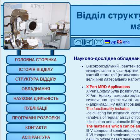
укр
eng
Науково-дослiдне обладна
ГОЛОВНА СТОРIНКА
Високороздiльний рентген
IСТОРIЯ ВIДДIЛУ
використання в стандартнiй 
ковзнiй геометрiї (некомплан
СТРУКТУРА ВIДДIЛУ
величини латеральних напруг, 
X'Pert MRD Applications
ОБЛАДНАННЯ
X'Pert Epitaxy була розвинут
X'Pert Epitaxy використову
НАУКОВА ДIЯЛЬНIСТЬ
визначення кристалічної я
(наприклад: III-V напівпровід
ПУБЛIКАЦIЇ
The functionality includes:
-calculating the mismatch, comp
-analysis of regular arrays of r
ПРОГРАМНI РОЗРОБКИ
-simulation and automatic fittin
The materials which can be an
КОНТАКТИ
III-V compound semiconductors:
II-VI compound semiconductors
АСПIРАНТУРА
gallium nitride based device str