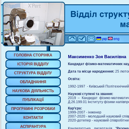
укр
eng
ГОЛОВНА СТОРIНКА
Максименко Зоя Василівна
IСТОРIЯ ВIДДIЛУ
К
андидат фізико-математичних на
Дата та місце народження:
25 лютог
СТРУКТУРА ВIДДIЛУ
Освіта:
ОБЛАДНАННЯ
1992-1997
- Київський Політехнічний
НАУКОВА ДIЯЛЬНIСТЬ
Наукові ступені та звання:
2019 – Кандидат фізико-математичн
ПУБЛIКАЦIЇ
Д.26.199.01 Інституту фізики напівп
Кар’єра:
ПРОГРАМНI РОЗРОБКИ
1999-2007 - інженер
2007-2020 - молодший науковий співр
КОНТАКТИ
2020-дотепер - науковий співробітник
АСПIРАНТУРА
Кандидатська дисертація "
Резона