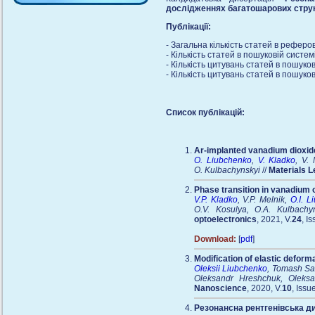
дослідженнях багатошарових стру
Публікації:
- Загальна кількість статей в рефер
- Кількість статей в пошуковій систем
- Кількість цитувань статей в пошуков
- Кількість цитувань статей в пошуков
Список публікацій:
Ar-implanted vanadium dioxide
O. Liubchenko
,
V. Kladko
, V.
O. Kulbachynskyi
//
Materials L
Phase transition in vanadium 
V.P. Kladko
, V.P. Melnik,
О.I. L
О.V. Kosulya, O.A. Kulbachy
optoelectronics
, 2021, V.
24
, I
Download:
[
pdf
]
Modification of elastic deform
Oleksii Liubchenko
, Tomash S
Oleksandr Hreshchuk, Oleks
Nanoscience
, 2020, V.
10
, Iss
Резонансна рентгенівська д