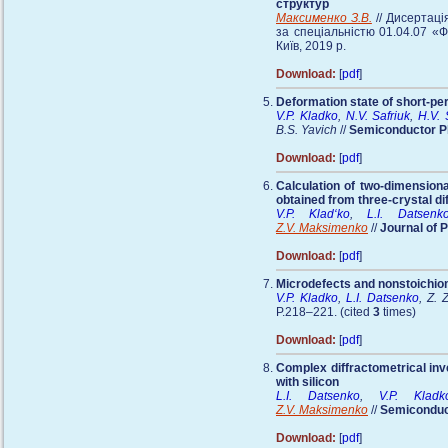
структур
Максименко З.В.
// Дисертаці
за спеціальністю 01.04.07 «Ф
Київ, 2019 р.
Download:
[
pdf
]
Deformation state of short-per
V.P. Kladko
,
N.V. Safriuk
,
H.V.
B.S. Yavich
//
Semiconductor Ph
Download:
[
pdf
]
Calculation of two-dimensiona
obtained from three-crystal d
V.P. Klad‘ko
,
L.I. Datsenk
Z.V. Maksimenko
//
Journal of 
Download:
[
pdf
]
Microdefects and nonstoichiom
V.P. Kladko
,
L.I. Datsenko
, Z. 
P.218–221. (cited
3
times)
Download:
[
pdf
]
Complex diffractometrical inv
with silicon
L.I. Datsenko
,
V.P. Kladk
Z.V. Maksimenko
//
Semiconduct
Download:
[
pdf
]