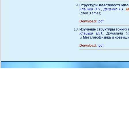
Структурні властивості імп
Кладько В.П.
,
Даценко Л.І.
,
М
(cited
3
times)
Download:
[
pdf
]
Изучение структуры тонких
Кладько В.П.
, Домагала Я
//
Металлофизика и новейши
Download:
[
pdf
]