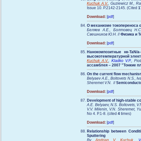
Kuchuk A.V.
, Guziewicz M., R
Issue 10. P.2142-2145. (Cited
1
Download:
[
pdf
]
О механизме токопереноса 
Беляев А.Е., Болтовец Н.С
Свешников Ю.Н.
//
Физика и 
Download:
[
pdf
]
Нанокомпозитные нк-TaN/а
высокотемпературной элект
Kuchuk A.V.
,
Kladko V.P.
, Pio
ассамблея – 2007 "Тонкие пл
On the current flow mechanism
Belyaev A.E., Boltovets N.S., Iv
Sheremet V.N.
//
Semiconducto
Download:
[
pdf
]
Development of high-stable co
A.E. Belyaev, N.S. Boltovets, V
V.V. Milenin, V.N. Sheremet, Y
No 4. P.1-8. (cited
4
times)
Download:
[
pdf
]
Relationship between Condit
Sputtering
By
Andrian V. Kuchuk
,
V