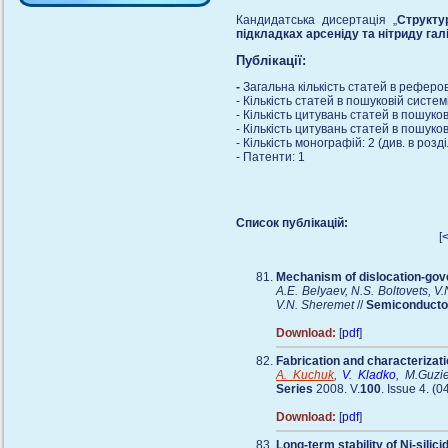
Кандидатська дисертація „
Структу
підкладках арсеніду та нітриду гал
Публікації:
-
Загальна кількість статей в рефер
- Кількість статей в пошуковій систем
- Кількість цитувань статей в пошуков
- Кількість цитувань статей в пошуков
- Кількість монографій: 2 (див. в розді
- Патенти: 1
Список публікацій:
[
Mechanism of dislocation-gove
A.E. Belyaev, N.S. Boltovets, V.
V.N. Sheremet
//
Semiconducto
Download:
[
pdf
]
Fabrication and characterizati
A. Kuchuk
,
V. Kladko
, M.Guzie
Series
2008. V.
100
. Issue 4. (
Download:
[
pdf
]
Long-term stability of Ni-silic