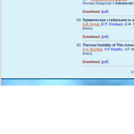
Renata Ratajczak
//
Advanced e
Download:
[
pdf
]
Термическая стабильность а
А.В. Кучук
,
В.П. Кладько
, В.Ф.
times)
Download:
[
pdf
]
Thermal Stability of Thin Amo
A.V. Kuchuk
,
V.P. Kladko
, V.F. 
times)
Download:
[
pdf
]
[