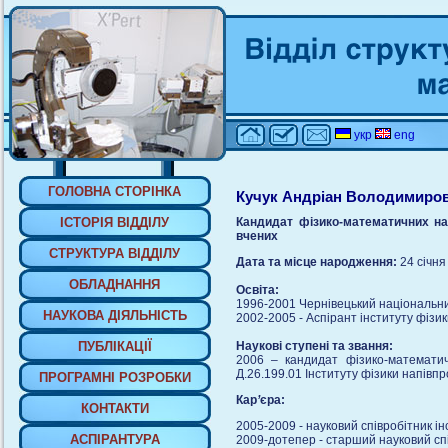
укр
eng
ГОЛОВНА СТОРIНКА
Кучук Андріан Володимиро
IСТОРIЯ ВIДДIЛУ
Кандидат фізико-математичних на
вчених
СТРУКТУРА ВIДДIЛУ
Дата та місце народження:
24 січня
ОБЛАДНАННЯ
Освіта:
1996-2001 Чернівецький національни
НАУКОВА ДIЯЛЬНIСТЬ
2002-2005 - Аспірант інституту фізи
ПУБЛIКАЦIЇ
Наукові ступені та звання:
2006 – кандидат фізико-математичн
Д.26.199.01 Інституту фізики напівп
ПРОГРАМНI РОЗРОБКИ
Кар
’
єра:
КОНТАКТИ
2005-2009 - науковий співробітник і
АСПIРАНТУРА
2009-дотепер - старший науковий спі