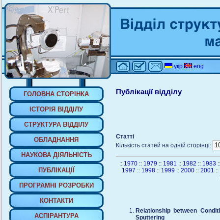
укр
eng
Публiкацiї вiддiлу
ГОЛОВНА СТОРIНКА
IСТОРIЯ ВIДДIЛУ
СТРУКТУРА ВIДДIЛУ
Статті
ОБЛАДНАННЯ
Кількість статей на одній сторінці:
НАУКОВА ДIЯЛЬНIСТЬ
::
1970
::
1979
::
1981
::
1982
::
1983
:
ПУБЛIКАЦIЇ
1997
::
1998
::
1999
::
2000
::
2001
::
ПРОГРАМНI РОЗРОБКИ
КОНТАКТИ
Relationship between Condit
АСПIРАНТУРА
Sputtering