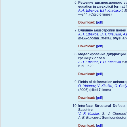
Решение дисперсионного ура
equation in an explicit format
А.Н. Ефанов
,
В.П. Кладько
//
М
—244. (Cited
6
times)
Download:
[
pdf
]
Влияние анизотропии полей
А.Н. Ефанов
,
В.П. Кладько
,
А.
технологии
. /
Metall. phys. a
Download:
[
pdf
]
Моделирование дифракции р
границах слоев
А.Н. Ефанов
,
В.П. Кладько
//
М
619—629
Download:
[
pdf
]
Fields of deformation anisotro
O. Yefanov
,
V. Kladko
,
O. Gud
(2006) (cited
7
times)
Download:
[
pdf
]
Interface Structural Defec
Sapphire
V. P. Kladko
, S. V. Chornen
A. E. Belyaev
//
Semiconductor
Download:
[
pdf
]