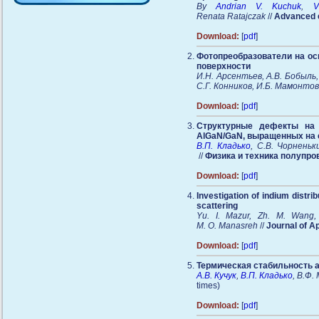
By
Andrian V. Kuchuk
,
V
Renata Ratajczak
//
Advanced e
Download:
[
pdf
]
Фотопреобразователи на ос
поверхности
И.Н. Арсентьев, А.В. Бобыль,
С.Г. Конников, И.Б. Мамонто
Download:
[
pdf
]
Структурные дефекты на 
AlGaN/GaN, выращенных на 
В.П. Кладько
, С.В. Чорненьк
//
Физика и техника полупро
Download:
[
pdf
]
Investigation of indium distr
scattering
Yu. I. Mazur, Zh. M. Wang,
M. O. Manasreh
//
Journal of A
Download:
[
pdf
]
Термическая стабильность а
А.В. Кучук
,
В.П. Кладько
, В.Ф.
times)
Download:
[
pdf
]