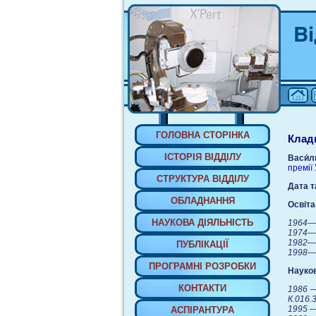
ГОЛОВНА СТОРIНКА
Клад
IСТОРIЯ ВIДДIЛУ
Васи́л
премії 
СТРУКТУРА ВIДДIЛУ
Дата т
ОБЛАДНАННЯ
Освіта
НАУКОВА ДIЯЛЬНIСТЬ
1964—1
1974—1
1982—1
ПУБЛIКАЦIЇ
1998—2
ПРОГРАМНI РОЗРОБКИ
Науков
КОНТАКТИ
1986 —
К.016.
1995 —
АСПIРАНТУРА