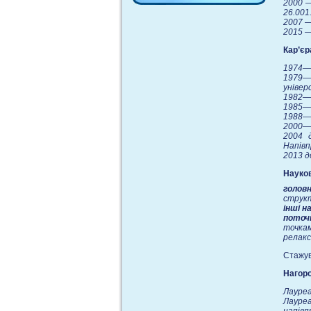
2000 —
26.001
2007 —
2015 
Кар’єр
1974—
1979—
універ
1982—1
1985—1
1988—2
2000—2
2004 
Напівп
2013 
Науков
голов
структ
інші н
поточ
точкам
релакс
Стажув
Нагоро
Лауреа
Лауре