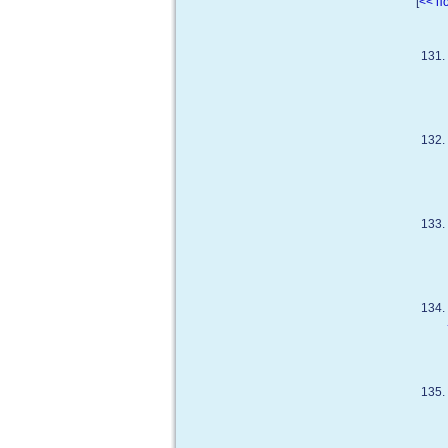
[
<< п