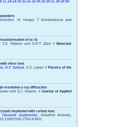
6
27
28
29
30
31
32
33
34
35
36
37
38
39
40
nopowders
cherikov, Ye Venger, T Konstantinova and
.
transformation of nc-Si
, V.S. Yefanov and D.R.T. Zahn
//
Materials
with silver ions
ko
,
N.V. Safryuk
, O.S. Lytvyn
//
Physics of the
h-resolution x-ray diffraction
elyaev and G.J. Salamo.
//
Journal of Applied
crystals implanted with carbon ions
,
Olexandr Gudymenko
, Volodimir Ilchenko,
i:10.1186/1556-276X-9-693)