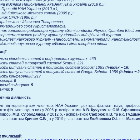
ровідникового приладобудування) 2017 р.;
на відзнака Національної Академії Наук України (2018 р.);
 Президії НАН України (2010 р.);
 від Київського міського голови (2005 р.);
дник СРСР (1986 р.);
країнського Фізичного Товариства;
іжнародного союзу кристалографів;
ник головного редактора журналу «
Semiconductor
Physics
,
Quantum
Electron
ор тематичного розділу журналу «Український фізичний журнал»
едколегії наукового журналу «Наносистеми, наноматеріали, нанотехнології
едколегії наукового журналу «Фізика і хімія твердого тіла»
ації
льна кількість статей в реферованих журналах: 465
кість статей в пошуковій системі
Scopus
: 221
кість цитувань статей в пошуковій системі
Scopus
: 1083 (
h
-
index
= 16
)
кість цитувань статей в пошуковій системі
Google
Scholar
: 1959 (
h-index
= 2
кість конференцій: 217
графії:
9
ські свідоцтва:
5
нти:
9
гічна діяльність
iлi пiд керiвництвом член-кор. НАН України, доктора фiз.-мат. наук, профе
ата фiз.-мат.наук, з них у 2006 р. аспiрантами
А.В. Кучуком
та
О.М. Єфанови
співроб.
М.В. Слободяном
, у 2012 р. - аспіранткою
Сафрюк Н.В.
та н.с.
Гудиме
. - аспірантом
Кривим С.Б
., а у 2019 р. аспірантом
Любченком О.І.
, н.с.
Максим
 публікацій: