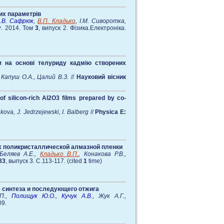
их параметрів
.В. Сафрюк
,
В.П. Кладько
, І.М. Сиворотка,
у
. 2014. Том
3
, випуск 2. Фізика.Електроніка.
м на основі телуриду кадмію створених
 Капуш О.А., Цалий В.З.
//
Науковий вісник
of silicon-rich Al2O3 films prepared by co-
kova, J. Jedrzejewski, I. Balberg
//
Physica E:
х поликристаллической алмазной пленки
 Беляев А.Е.,
Кладько В.П.
, Конакова Р.В.,
83
, выпуск 3. C.113-117. (cited
1
time)
 синтеза и последующего отжига
.П.,
Полищук Ю.О.
,
Кучук А.В.
, Жук А.Г.,
09.