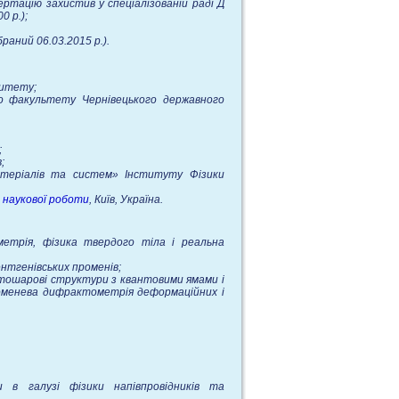
ртацію захистив у спеціалізованій раді Д
0 р.);
раний 06.03.2015 р.).
ситету;
го факультету Чернівецького державного
;
;
атеріалів та систем» Інституту Фізики
 наукової роботи
, Київ, Україна.
етрія, фізика твердого тіла і реальна
ентгенівських променів;
гатошарові структури з квантовими ямами і
променева дифрактометрія деформаційних і
 в галузі фізики напівпровідників та