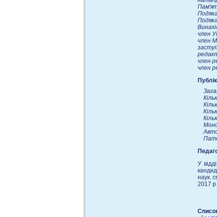
напівп
Пам'ят
Подяка
Подяка
Винахі
член У
член М
заступ
редакт
член р
член р
Публік
Зага
Кіль
Кіль
Кіль
Кіль
Моно
Автор
Пате
Педаго
У вiдд
кандид
наук. 
2017 р
Список