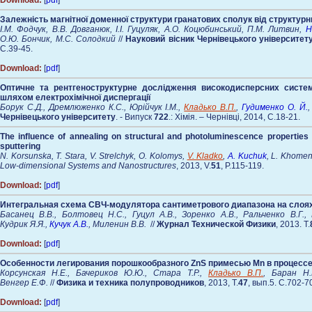
Download:
[
pdf
]
Залежність магнітної доменної структури гранатових сполук від структурн
І.М. Фодчук, В.В. Довганюк, І.І. Гуцуляк, А.О. Коцюбинський, П.М. Литвин,
Н
О.Ю. Бончик, М.С. Солодкий
//
Науковий вісник Чернівецького університет
C.39-45.
Download:
[
pdf
]
Оптичне та рентгеноструктурне дослідження високодисперсних систе
шляхом електрохімічної диспергації
Борук С.Д., Дремлюженко К.С., Юрійчук І.М.,
Кладько В.П.
,
Гудименко О. Й.
,
Чернівецького університету
. - Випуск
722
.: Хімія. – Чернівці, 2014, C.18-21.
The influence of annealing on structural and photoluminescence properties 
sputtering
N. Korsunska, T. Stara, V. Strelchyk, O. Kolomys,
V. Kladko
,
A. Kuchuk
, L. Khomen
Low-dimensional Systems and Nanostructures
, 2013, V.
51
, P.115-119.
Download:
[
pdf
]
Интегральная схема СВЧ-модулятора сантиметрового диапазона на слоя
Басанец В.В., Болтовец Н.С., Гуцул А.В., Зоренко А.В., Ральченко В.Г.,
Кудрик Я.Я.,
Кучук А.В.
, Миленин В.В.
//
Журнал Технической Физики
, 2013. T.
Download:
[
pdf
]
Особенности легирования порошкообразного ZnS примесью Mn в процессе
Корсунская Н.Е., Бачериков Ю.Ю., Стара Т.Р.,
Кладько В.П.
, Баран Н
Венгер Е.Ф.
//
Физика и техника полупроводников
, 2013, Т.
47
, вып.5. С.702-7
Download:
[
pdf
]