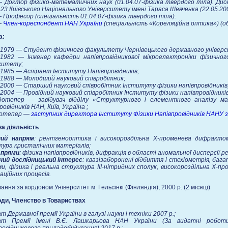
 Доктор фізико-математичних наук (01.04.07-фізика твердого тіла). Дисе
.23 Київського Національного Університету імені Тараса Шевченка (22.05.200
 Професор (спеціальність 01.04.07-фізика твердого тіла).
—
Член-кореспондент НАН України
(спеціальність «Кореляційна оптика») (об
а:
1979 — Студент фізичного факультету Чернівецького державного універ
1982 — Інженер кафедри напівпровідникової мікроелектроніки фізично
ситету;
985 — Аспірант Інституту Напівпровідників;
988 — Молодший науковий співробітник;
000 — Старший науковий співробітник Інституту фізики напівпровідників
004 — Провідний науковий співробітник Інституту фізики напівпровідників
дотепер — завідувач відділу «Структурного і елементного аналізу м
ровідників НАН, Київ, Україна ;
дотепер —
заступник директора Інституту Фізики Напівпровідників НАНУ з
а діяльність
ний напрям
: рентгенооптика і високороздільна Х-променева дифрактом
ура кристалічних матеріалів;
апрями
: фізика напівпровідників, дифракція в області аномальної дисперсії р
ний дослідницький інтерес
: квазізаборонені відбиття і стехіометрія, ба
и, фізика і реальна структура ІІІ-нітридних сполук, високороздільна Х-
аційних процесів.
ання за кордоном Університет м. Гельсінкі (Фінляндія), 2000 р. (2 місяці)
ди, Членство в Товариствах
т Державної премії України в галузі науки і техніки 2007 р.;
ат Премії імені В.Є. Лашкарьова НАН України (За видатні роботи