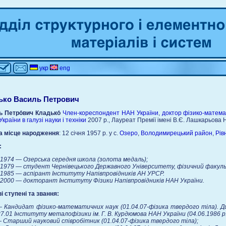
укр
eng
ько Василь Петрович
ь Петро́вич Кладько́
Член-кореспондент
НАН України
,
доктор фізико-матема
України в галузі науки і техніки
2007 р., Лауреат Премії імені В.Є. Лашкарьова 
а місце народження
:
12 січня 1957 р. у с.
Озеро
,
Володимирецький район
,
Рів
:
974 — Озерська середня школа (золота медаль);
979 — студент Чернівецького Державного Університету, фізичний факульт
985 — аспірант Інституту Напівпровідників АН УРСР.
000 — докторант Інституту Фізики Напівпровідників НАН України.
і ступені та звання:
 Кандидат фізико-математичних наук (01.04.07-фізика твердого тіла). Ди
37.01 Інституту металофізики ім. Г. В. Курдюмова НАН України (04.06.1986 р.
 Старший науковий співробітник (01.04.07-фізика твердого тіла);