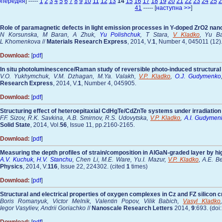
опередня
] -----
1
2
3
4
5
6
7
8
9
10
11
12
13
14
15
16
17
18
19
20
21
22
23
24
25
2
41
----- [
наступна >>
]
Role of paramagnetic defects in light emission processes in Y-doped ZrO2 na
N Korsunska, M Baran, A Zhuk,
Yu Polishchuk
, T Stara,
V Kladko
, Yu Ba
L Khomenkova
//
Materials Research Express
, 2014, V.
1
, Number 4, 045011 (12)
Download:
[
pdf
]
In situ photoluminescence/Raman study of reversible photo-induced structural 
V.O. Yukhymchuk, V.M. Dzhagan, M.Ya. Valakh,
V.P. Kladko
,
O.J. Gudymenko
Research Express
, 2014, V.
1
, Number 4, 045905.
Download:
[
pdf
]
Structuring effect of heteroepitaxial CdHgTe/CdZnTe systems under irradiation 
F.F. Sizov, R.K. Savkina, A.B. Smirnov, R.S. Udovytska,
V.P. Kladko
,
A.I. Gudymen
Solid State
, 2014, Vol.
56
, Issue 11, pp.2160-2165.
Download:
[
pdf
]
Measuring the depth profiles of strain/composition in AlGaN-graded layer by hig
A.V. Kuchuk
,
H.V. Stanchu
, Chen Li, M.E. Ware, Yu.I. Mazur,
V.P. Kladko
, A.E. B
Physics
, 2014, V.
116
, Issue 22, 224302. (cited
1
times)
Download:
[
pdf
]
Structural and electrical properties of oxygen complexes in Cz and FZ silicon 
Boris Romanyuk, Victor Melnik, Valentin Popov, Vilik Babich,
Vasyl Kladko
Iegor Vasyliev, Andrii Goriachko
//
Nanoscale Research Letters
2014,
9
:693. (do