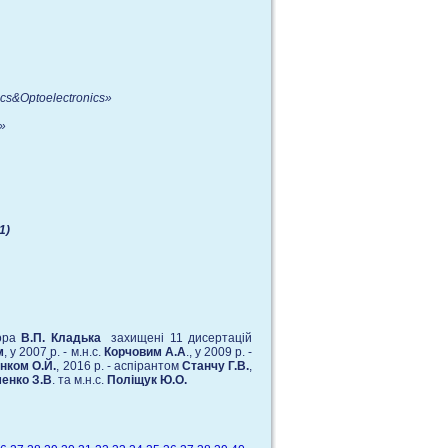
ics
&
Optoelectronics
»
»
1)
сора
В.П. Кладька
захищенi 11 дисертацiй
м
, у 2007 р. - м.н.с.
Корчовим А.А
., у 2009 р. -
нком О.Й.
, 2016 р. - аспірантом
Станчу Г.В.
,
енко З.В
. та м.н.с.
Поліщук Ю.О.