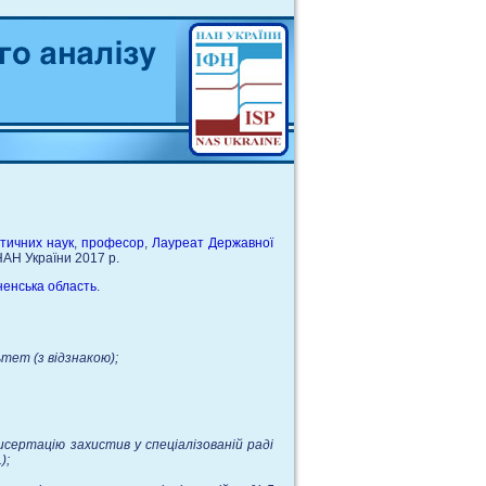
тичних наук
,
професор
,
Лауреат Державної
НАН України 2017 р.
ненська область
.
ет (з відзнакою);
сертацію захистив у спеціалізованій раді
);