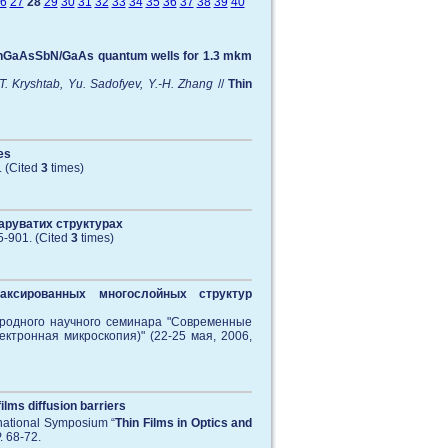
6
27
28
29
30
31
32
33
34
35
36
37
38
39
40
of InGaAsSbN/GaAs quantum wells for 1.3 mkm
T. Kryshtab, Yu. Sadofyev, Y.-H. Zhang
//
Thin
es
. (Cited
3
times)
аруватих структурах
5-901. (Cited
3
times)
аксированных многослойных структур
родного научного семинара "Современные
тронная микроскопия)" (22-25 мая, 2006,
ilms diffusion barriers
national Symposium “
Thin Films in Optics and
. 68-72.