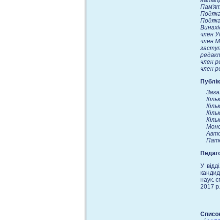
напівп
Пам'ят
Подяка
Подяка
Винахі
член У
член М
заступ
редакт
член р
член р
Публік
Зага
Кіль
Кіль
Кіль
Кіль
Моно
Автор
Пате
Педаго
У вiдд
кандид
наук. 
2017 р
Список