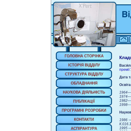
ГОЛОВНА СТОРIНКА
Клад
IСТОРIЯ ВIДДIЛУ
Васи́л
премії 
СТРУКТУРА ВIДДIЛУ
Дата т
ОБЛАДНАННЯ
Освіта
НАУКОВА ДIЯЛЬНIСТЬ
1964—1
1974—1
1982—1
ПУБЛIКАЦIЇ
1998—2
ПРОГРАМНI РОЗРОБКИ
Науков
КОНТАКТИ
1986 —
К.016.
1995 —
АСПIРАНТУРА