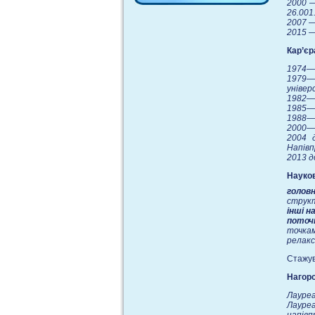
2000 —
26.001
2007 —
2015 
Кар’єр
1974—
1979—
універ
1982—1
1985—1
1988—2
2000—2
2004 
Напівп
2013 
Науков
голов
структ
інші н
поточ
точкам
релакс
Стажув
Нагоро
Лауреа
Лауре