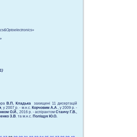
ics
&
Optoelectronics
»
»
1)
сора
В.П. Кладька
захищенi 11 дисертацiй
м
, у 2007 р. - м.н.с.
Корчовим А.А
., у 2009 р. -
нком О.Й.
, 2016 р. - аспірантом
Станчу Г.В.
,
енко З.В
. та м.н.с.
Поліщук Ю.О.