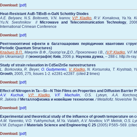
Download:
[
pdf
]
Heat-Resistant AuВ-TiBxВ-n-GaN Schottky Diodes
A.E. Belyaev, N.S. Boltovets, V.N. Ivanov,
V.P. Kladko
, R.V. Konakova, Ya.Ya. 
Yu.N. Sveshnikov
//
Microwave and Telecommunication Technology
, 200
International Crimean Conference
Download:
[
pdf
]
Рентгенооптичні ефекти в багатошарових періодичних квантових структур
Periodic Quantum Structures)
Кладько В.П.
, Мачулін В.Ф., Григор’єв Д.О., Прокопенко І.В., (
V.P. Kladko
, V.F. 
(in Ukrainian))
// (
монографія
)
Київ
, 2006 р.
Наукова думка
, – 288 с. http://x-ra
Study of strain relaxation in CdSe/ZnSe nanostructures
L. Borkovska, R. Beyer,
O. Gudymenko
,
V. Kladko
, N. Korsunska, T. Kryshtab, 
Growth
, 2005, 275, Issues 1-2. e2281-e2287. (cited
2
times)
Download:
[
pdf
]
Effect of Nitrogen in Ta—Si—N Thin Films on Properties and Diffusion Barrier
A.V. Kuchuk
,
V.P. Kladko
,
V.F. Machulin
, O.S. Lytvyn, А.А. Коrchov
R. Jakiela
//
Металлофизика и новейшие технологии
.
/ Metallofiz. Noveishie T
Download:
[
pdf
]
Experimental and theoretical study of the influence of growth temperature on 
A.M. Yaremko, V.O. Yukhymchuk, M.Ya. Valakh, A.V. Novikov, V.P. Melnik, O.S. Lytv
V.M. Dzhagan
//
Materials Science and Engineering C
25
(2005) P.565–569. (cite
Download:
[
pdf
]