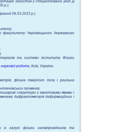
ртацію захистив у спеціалізованій раді Д
0 р.);
раний 06.03.2015 р.).
ситету;
го факультету Чернівецького державного
;
;
атеріалів та систем» Інституту Фізики
 наукової роботи
, Київ, Україна.
етрія, фізика твердого тіла і реальна
ентгенівських променів;
гатошарові структури з квантовими ямами і
променева дифрактометрія деформаційних і
 в галузі фізики напівпровідників та