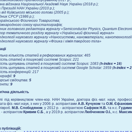
ровідникового приладобудування) 2017 р.;
на відзнака Національної Академії Наук України (2018 р.);
 Президії НАН України (2010 р.);
 від Київського міського голови (2005 р.);
дник СРСР (1986 р.);
країнського Фізичного Товариства;
іжнародного союзу кристалографів;
ник головного редактора журналу «
Semiconductor
Physics
,
Quantum
Electron
ор тематичного розділу журналу «Український фізичний журнал»
едколегії наукового журналу «Наносистеми, наноматеріали, нанотехнології
едколегії наукового журналу «Фізика і хімія твердого тіла»
ації
льна кількість статей в реферованих журналах: 465
кість статей в пошуковій системі
Scopus
: 221
кість цитувань статей в пошуковій системі
Scopus
: 1083 (
h
-
index
= 16
)
кість цитувань статей в пошуковій системі
Google
Scholar
: 1959 (
h-index
= 2
кість конференцій: 217
графії:
9
ські свідоцтва:
5
нти:
9
гічна діяльність
iлi пiд керiвництвом член-кор. НАН України, доктора фiз.-мат. наук, профе
ата фiз.-мат.наук, з них у 2006 р. аспiрантами
А.В. Кучуком
та
О.М. Єфанови
співроб.
М.В. Слободяном
, у 2012 р. - аспіранткою
Сафрюк Н.В.
та н.с.
Гудиме
. - аспірантом
Кривим С.Б
., а у 2019 р. аспірантом
Любченком О.І.
, н.с.
Максим
 публікацій: