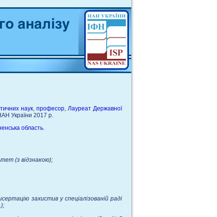
тичних наук
,
професор
,
Лауреат Державної
НАН України 2017 р.
ненська область
.
ет (з відзнакою);
сертацію захистив у спеціалізованій раді
);