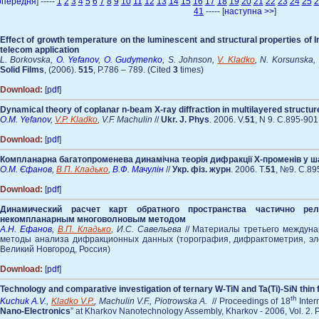
опередня
] -----
1
2
3
4
5
6
7
8
9
10
11
12
13
14
15
16
17
18
19
20
21
22
23
24
25
2
41
----- [
наступна >>
]
Effect of growth temperature on the luminescent and structural properties 
telecom application
L. Borkovska,
O. Yefanov
,
O. Gudymenko
, S. Johnson,
V. Kladko
, N. Korsunska, 
Solid Films
, (2006).
515
, P.786 – 789. (Cited
3
times)
Download:
[
pdf
]
Dynamical theory of coplanar n-beam X-ray diffraction in multilayered structur
O.M. Yefanov
,
V.P. Kladko
, V.F. Machulin
//
Ukr. J. Phys
. 2006. V.
51
, N 9. C.895-901
Download:
[
pdf
]
Компланарна багатопроменева динамічна теорія дифракції Х-променів у ш
О.М. Єфанов
,
В.П. Кладько
,
В.Ф. Мачулін
//
Укр. фіз. журн
. 2006. Т.
51
, №9. C.89
Download:
[
pdf
]
Динамический расчет карт обратного пространства частично рел
некомпланарным многоволновым методом
А.Н. Ефанов
,
В.П. Кладько
, И.С. Савельева
// Материалы третьего междуна
методы анализа дифракционных данных (торография, дифрактометрия, элек
Великий Новгород, Россия)
Download:
[
pdf
]
Technology and comparative investigation of ternary W-TiN and Ta(Ti)-SiN thin f
th
Kuchuk A.V.
,
Kladko V.P.
, Machulin V.F., Piotrowska A.
// Proceedings of 18
Inter
Nano-Electronics
” at Kharkov Nanotechnology Assembly, Kharkov - 2006, Vol. 2. P