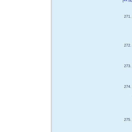
[
<< п