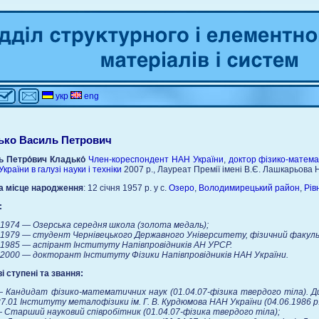
укр
eng
ько Василь Петрович
ь Петро́вич Кладько́
Член-кореспондент
НАН України
,
доктор фізико-матема
України в галузі науки і техніки
2007 р., Лауреат Премії імені В.Є. Лашкарьова 
а місце народження
:
12 січня 1957 р. у с.
Озеро
,
Володимирецький район
,
Рів
:
974 — Озерська середня школа (золота медаль);
979 — студент Чернівецького Державного Університету, фізичний факульт
985 — аспірант Інституту Напівпровідників АН УРСР.
000 — докторант Інституту Фізики Напівпровідників НАН України.
і ступені та звання:
 Кандидат фізико-математичних наук (01.04.07-фізика твердого тіла). Ди
37.01 Інституту металофізики ім. Г. В. Курдюмова НАН України (04.06.1986 р.
 Старший науковий співробітник (01.04.07-фізика твердого тіла);