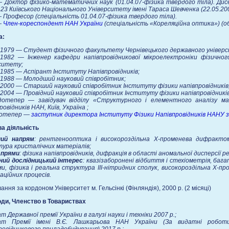
 Доктор фізико-математичних наук (01.04.07-фізика твердого тіла). Дисе
.23 Київського Національного Університету імені Тараса Шевченка (22.05.200
 Професор (спеціальність 01.04.07-фізика твердого тіла).
—
Член-кореспондент НАН України
(спеціальність «Кореляційна оптика») (об
а:
1979 — Студент фізичного факультету Чернівецького державного універ
1982 — Інженер кафедри напівпровідникової мікроелектроніки фізично
ситету;
985 — Аспірант Інституту Напівпровідників;
988 — Молодший науковий співробітник;
000 — Старший науковий співробітник Інституту фізики напівпровідників
004 — Провідний науковий співробітник Інституту фізики напівпровідників
дотепер — завідувач відділу «Структурного і елементного аналізу м
ровідників НАН, Київ, Україна ;
дотепер —
заступник директора Інституту Фізики Напівпровідників НАНУ з
а діяльність
ний напрям
: рентгенооптика і високороздільна Х-променева дифрактом
ура кристалічних матеріалів;
апрями
: фізика напівпровідників, дифракція в області аномальної дисперсії р
ний дослідницький інтерес
: квазізаборонені відбиття і стехіометрія, ба
и, фізика і реальна структура ІІІ-нітридних сполук, високороздільна Х-
аційних процесів.
ання за кордоном Університет м. Гельсінкі (Фінляндія), 2000 р. (2 місяці)
ди, Членство в Товариствах
т Державної премії України в галузі науки і техніки 2007 р.;
ат Премії імені В.Є. Лашкарьова НАН України (За видатні роботи