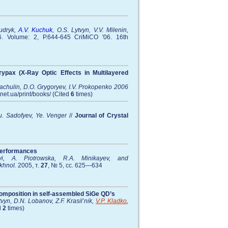
Kudryk,
A.V. Kuchuk
, O.S. Lytvyn, V.V. Milenin,
6. Volume: 2, P.644-645 CriMiCO '06. 16th
ах (X-Ray Optic Effects in Multilayered
Маchulin, D.О. Grygoryev, І.V. Prokopenko 2006
y.net.ua/print/books/ (Cited
6
times)
Yu. Sadofyev, Ye. Venger
//
Journal of Crystal
 Performances
yi, A. Piotrowska, R.A. Minikayev, and
ekhnol.
2005, т.
27
, № 5, сс. 625—634
composition in self-assembled SiGe QD’s
yn, D.N. Lobanov, Z.F. Krasil’nik,
V.P. Kladko
,
d
2
times)